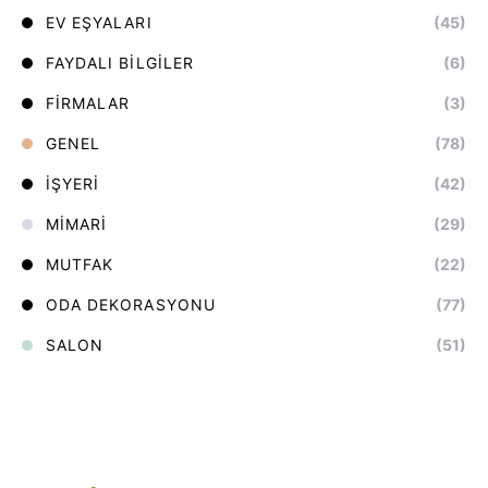
EV EŞYALARI
(45)
FAYDALI BILGILER
(6)
FIRMALAR
(3)
GENEL
(78)
İŞYERI
(42)
MIMARI
(29)
MUTFAK
(22)
ODA DEKORASYONU
(77)
SALON
(51)