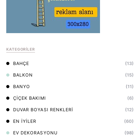
KATEGORILER
BAHÇE
(13)
BALKON
(15)
BANYO
(11)
ÇIÇEK BAKIMI
(6)
DUVAR BOYASI RENKLERI
(12)
EN İYILER
(60)
EV DEKORASYONU
(98)