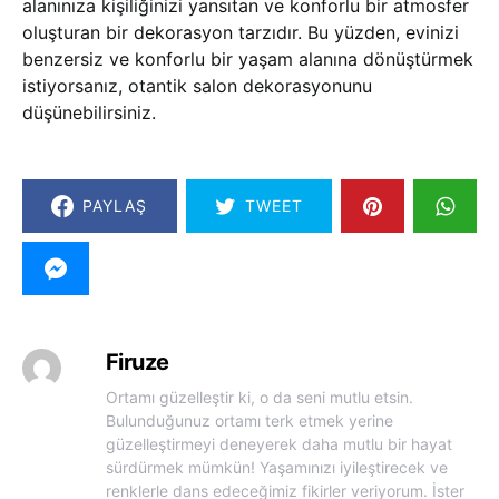
alanınıza kişiliğinizi yansıtan ve konforlu bir atmosfer
oluşturan bir dekorasyon tarzıdır. Bu yüzden, evinizi
benzersiz ve konforlu bir yaşam alanına dönüştürmek
istiyorsanız, otantik salon dekorasyonunu
düşünebilirsiniz.
PAYLAŞ
TWEET
Firuze
Ortamı güzelleştir ki, o da seni mutlu etsin.
Bulunduğunuz ortamı terk etmek yerine
güzelleştirmeyi deneyerek daha mutlu bir hayat
sürdürmek mümkün! Yaşamınızı iyileştirecek ve
renklerle dans edeceğimiz fikirler veriyorum. İster