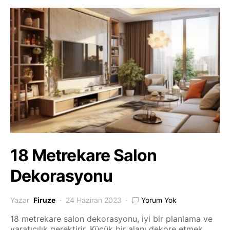
18 Metrekare Salon
Dekorasyonu
Yazar
Firuze
24 Haziran 2023
Yorum Yok
18 metrekare salon dekorasyonu, iyi bir planlama ve
yaratıcılık gerektirir. Küçük bir alanı dekore etmek,