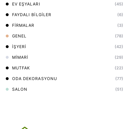
EV EŞYALARI
(45)
FAYDALI BILGILER
(6)
FIRMALAR
(3)
GENEL
(78)
İŞYERI
(42)
MIMARI
(29)
MUTFAK
(22)
ODA DEKORASYONU
(77)
SALON
(51)