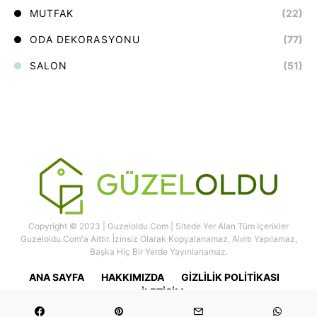
MUTFAK
(22)
ODA DEKORASYONU
(77)
SALON
(51)
Copyright © 2023 | Guzeloldu.com | Sitede Yer Alan Tüm Içerikler
Guzeloldu.com'a Aittir. İzinsiz Olarak Kopyalanamaz, Alıntı Yapılamaz,
Başka Hiç Bir Yerde Yayınlanamaz.
ANA SAYFA
HAKKIMIZDA
GIZLILIK POLITIKASI
İLETIŞIM