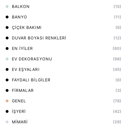
BALKON
(15)
BANYO
(11)
ÇIÇEK BAKIMI
(6)
DUVAR BOYASI RENKLERI
(12)
EN İYILER
(60)
EV DEKORASYONU
(98)
EV EŞYALARI
(45)
FAYDALI BILGILER
(6)
FIRMALAR
(3)
GENEL
(78)
İŞYERI
(42)
MIMARI
(29)