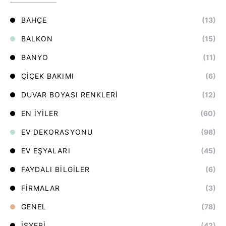
BAHÇE
(13)
BALKON
(15)
BANYO
(11)
ÇIÇEK BAKIMI
(6)
DUVAR BOYASI RENKLERI
(12)
EN İYILER
(60)
EV DEKORASYONU
(98)
EV EŞYALARI
(45)
FAYDALI BILGILER
(6)
FIRMALAR
(3)
GENEL
(78)
İŞYERI
(42)