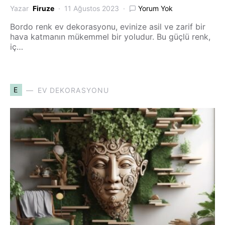
Yazar
Firuze
11 Ağustos 2023
Yorum Yok
Bordo renk ev dekorasyonu, evinize asil ve zarif bir
hava katmanın mükemmel bir yoludur. Bu güçlü renk,
iç…
E
EV DEKORASYONU