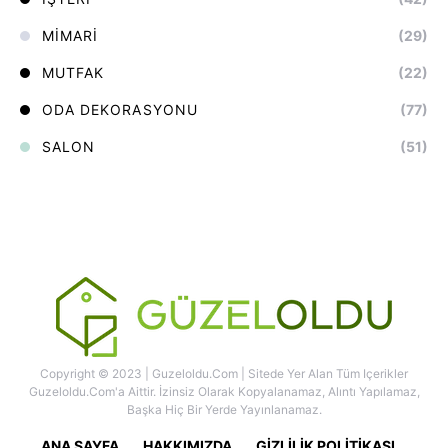
MIMARI
(29)
MUTFAK
(22)
ODA DEKORASYONU
(77)
SALON
(51)
Copyright © 2023 | Guzeloldu.com | Sitede Yer Alan Tüm Içerikler
Guzeloldu.com'a Aittir. İzinsiz Olarak Kopyalanamaz, Alıntı Yapılamaz,
Başka Hiç Bir Yerde Yayınlanamaz.
ANA SAYFA
HAKKIMIZDA
GIZLILIK POLITIKASI