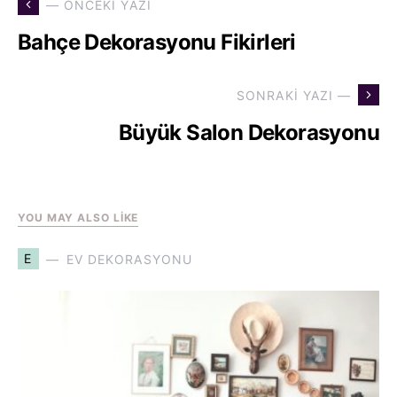
— ÖNCEKI YAZI
Bahçe Dekorasyonu Fikirleri
SONRAKI YAZI —
Büyük Salon Dekorasyonu
YOU MAY ALSO LIKE
E
EV DEKORASYONU