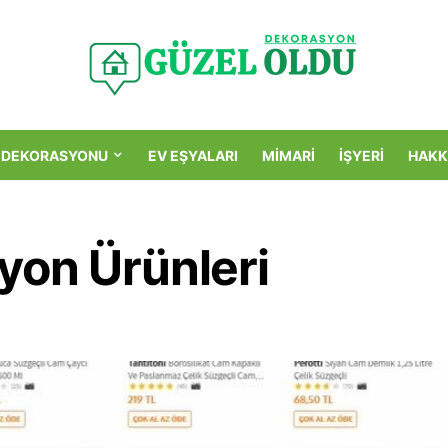
 DEKORASYONU
EV EŞYALARI
MIMARI
İŞYERI
HAKK
yon Ürünleri