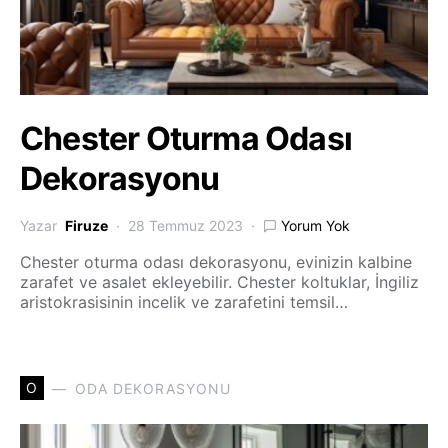
Chester Oturma Odası
Dekorasyonu
Yazar
Firuze
28 Temmuz 2023
Yorum Yok
Chester oturma odası dekorasyonu, evinizin kalbine
zarafet ve asalet ekleyebilir. Chester koltuklar, İngiliz
aristokrasisinin incelik ve zarafetini temsil…
O
ODA DEKORASYONU