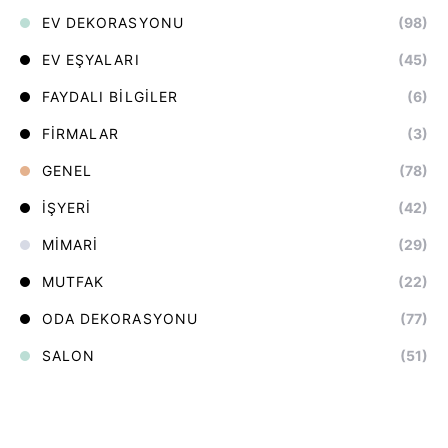
EV DEKORASYONU
(98)
EV EŞYALARI
(45)
FAYDALI BILGILER
(6)
FIRMALAR
(3)
GENEL
(78)
İŞYERI
(42)
MIMARI
(29)
MUTFAK
(22)
ODA DEKORASYONU
(77)
SALON
(51)