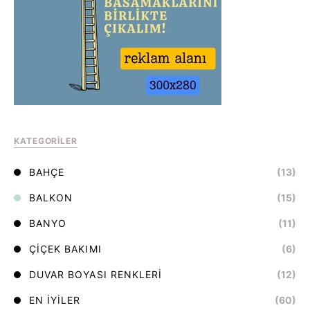
KATEGORILER
BAHÇE
(13)
BALKON
(15)
BANYO
(11)
ÇIÇEK BAKIMI
(6)
DUVAR BOYASI RENKLERI
(12)
EN İYILER
(60)