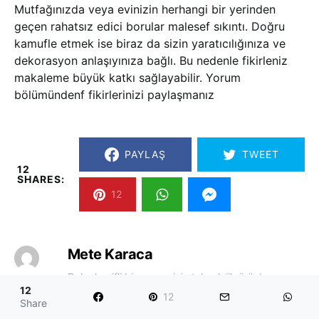
Mutfağınızda veya evinizin herhangi bir yerinden
geçen rahatsız edici borular malesef sıkıntı. Doğru
kamufle etmek ise biraz da sizin yaratıcılığınıza ve
dekorasyon anlaşıyınıza bağlı. Bu nedenle fikirleniz
makaleme büyük katkı sağlayabilir. Yorum
bölümündenf fikirlerinizi paylaşmanız
PAYLAŞ
TWEET
12
SHARES:
12
Mete Karaca
Daha keyifli bir yaşam için teknolojik ürünler
12
inceler, evime en uygun ürünleri uygularım.
12
Share
Odamda birçok dekoratif ürün bulunurken