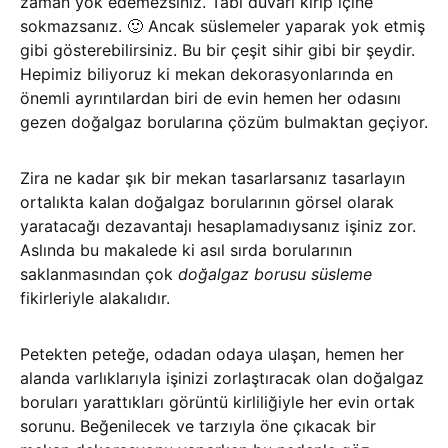
zaman yok edemezsiniz. Tabi duvarı kırıp içine
sokmazsanız. 🙂 Ancak süslemeler yaparak yok etmiş
gibi gösterebilirsiniz. Bu bir çeşit sihir gibi bir şeydir.
Hepimiz biliyoruz ki mekan dekorasyonlarında en
önemli ayrıntılardan biri de evin hemen her odasını
gezen doğalgaz borularına çözüm bulmaktan geçiyor.
Zira ne kadar şık bir mekan tasarlarsanız tasarlayın
ortalıkta kalan doğalgaz borularının görsel olarak
yaratacağı dezavantajı hesaplamadıysanız işiniz zor.
Aslında bu makalede ki asıl sırda borularının
saklanmasından çok
doğalgaz borusu süsleme
fikirleriyle alakalıdır.
Petekten peteğe, odadan odaya ulaşan, hemen her
alanda varlıklarıyla işinizi zorlaştıracak olan doğalgaz
boruları yarattıkları görüntü kirliliğiyle her evin ortak
sorunu. Beğenilecek ve tarzıyla öne çıkacak bir