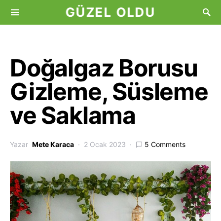
GÜZEL OLDU
Doğalgaz Borusu
Gizleme, Süsleme
ve Saklama
Yazar
Mete Karaca
2 Ocak 2023
5 Comments