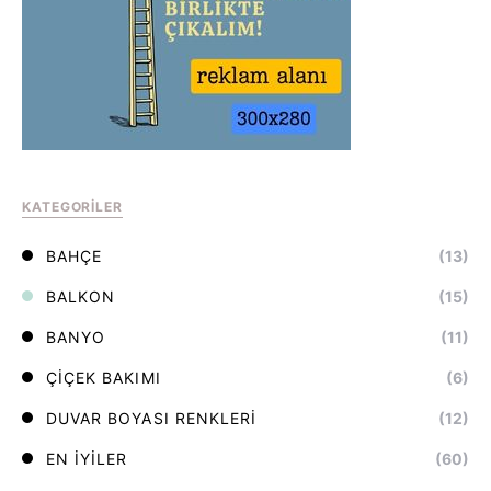
KATEGORILER
BAHÇE
(13)
BALKON
(15)
BANYO
(11)
ÇIÇEK BAKIMI
(6)
DUVAR BOYASI RENKLERI
(12)
EN İYILER
(60)