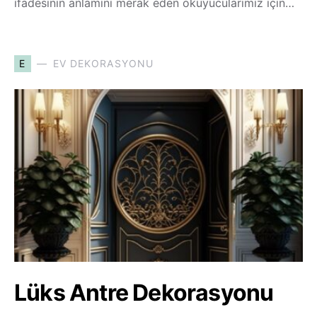
ifadesinin anlamını merak eden okuyucularımız için…
E
EV DEKORASYONU
Lüks Antre Dekorasyonu