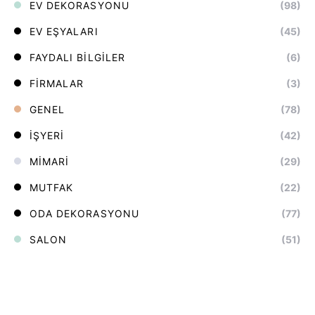
EV DEKORASYONU
(98)
EV EŞYALARI
(45)
FAYDALI BILGILER
(6)
FIRMALAR
(3)
GENEL
(78)
İŞYERI
(42)
MIMARI
(29)
MUTFAK
(22)
ODA DEKORASYONU
(77)
SALON
(51)