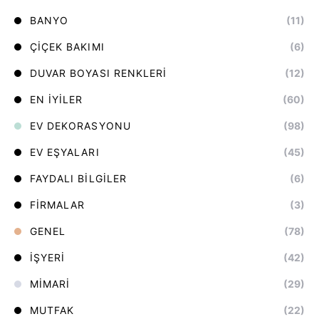
BANYO
(11)
ÇIÇEK BAKIMI
(6)
DUVAR BOYASI RENKLERI
(12)
EN İYILER
(60)
EV DEKORASYONU
(98)
EV EŞYALARI
(45)
FAYDALI BILGILER
(6)
FIRMALAR
(3)
GENEL
(78)
İŞYERI
(42)
MIMARI
(29)
MUTFAK
(22)