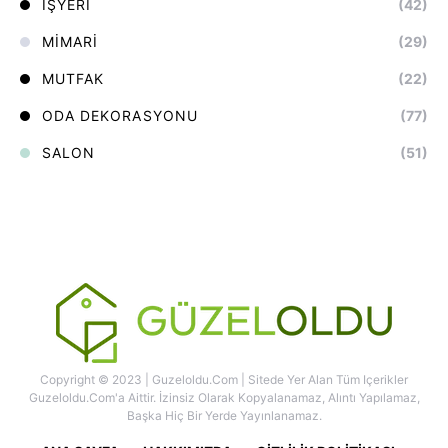
İŞYERI
(42)
MIMARI
(29)
MUTFAK
(22)
ODA DEKORASYONU
(77)
SALON
(51)
Copyright © 2023 | Guzeloldu.com | Sitede Yer Alan Tüm Içerikler
Guzeloldu.com'a Aittir. İzinsiz Olarak Kopyalanamaz, Alıntı Yapılamaz,
Başka Hiç Bir Yerde Yayınlanamaz.