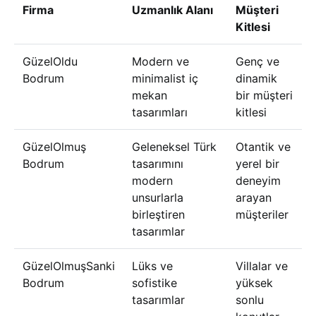
Firma
Uzmanlık Alanı
Müşteri
Kitlesi
GüzelOldu
Modern ve
Genç ve
Bodrum
minimalist iç
dinamik
mekan
bir müşteri
tasarımları
kitlesi
GüzelOlmuş
Geleneksel Türk
Otantik ve
Bodrum
tasarımını
yerel bir
modern
deneyim
unsurlarla
arayan
birleştiren
müşteriler
tasarımlar
GüzelOlmuşSanki
Lüks ve
Villalar ve
Bodrum
sofistike
yüksek
tasarımlar
sonlu