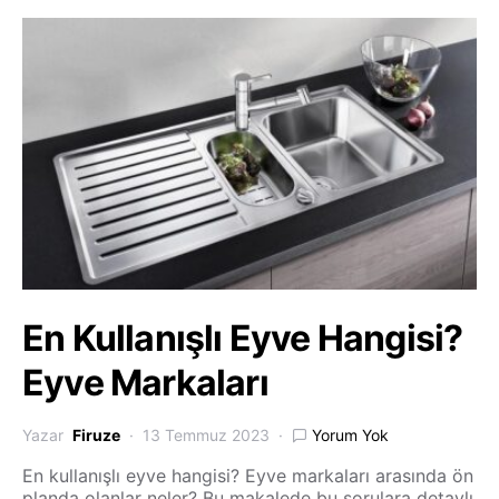
En Kullanışlı Eyve Hangisi?
Eyve Markaları
Yazar
Firuze
13 Temmuz 2023
Yorum Yok
En kullanışlı eyve hangisi? Eyve markaları arasında ön
planda olanlar neler? Bu makalede bu sorulara detaylı