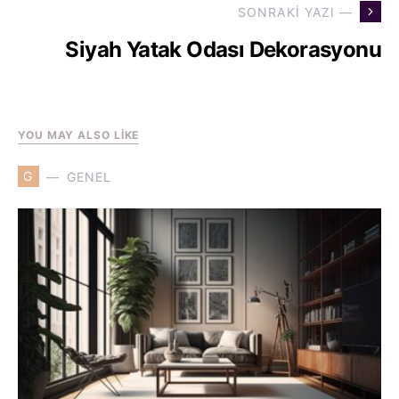
SONRAKI YAZI —
Siyah Yatak Odası Dekorasyonu
YOU MAY ALSO LIKE
G
GENEL