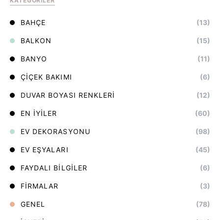
KATEGORILER
BAHÇE
(13)
BALKON
(15)
BANYO
(11)
ÇIÇEK BAKIMI
(6)
DUVAR BOYASI RENKLERI
(12)
EN İYILER
(60)
EV DEKORASYONU
(98)
EV EŞYALARI
(45)
FAYDALI BILGILER
(6)
FIRMALAR
(3)
GENEL
(78)