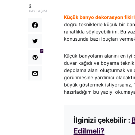
2
PAYLAŞIM
Küçük banyo dekorasyon fikirl
doğru tekniklerle küçük bir b
rahatlıkla söyleyebilirim. Bu ya
konusunda bazı ipuçları vermek
2
Küçük banyoların alanını en iyi
duvar kağıdı ve boyama teknikle
depolama alanı oluşturmak ve 
görünmesine yardımcı olacaktı
büyük göstermek istiyorsanız, 
hazırladığım bu yazıyı okumay
İlginizi çekebilir :
B
Edilmeli?