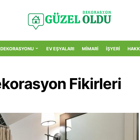
 DEKORASYONU
EV EŞYALARI
MIMARI
İŞYERI
HAKK
orasyon Fikirleri