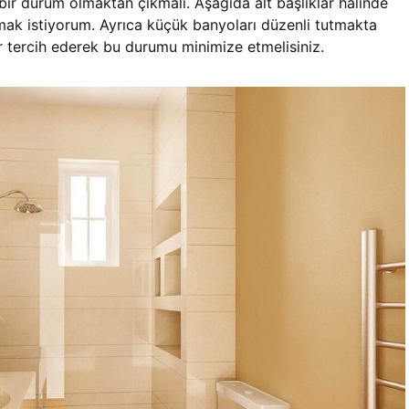
 bir durum olmaktan çıkmalı. Aşağıda alt başlıklar halinde
mak istiyorum. Ayrıca küçük banyoları düzenli tutmakta
r tercih ederek bu durumu minimize etmelisiniz.