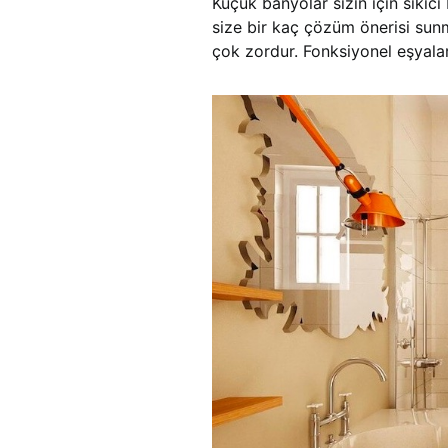
Küçük banyolar sizin için sıkıcı
size bir kaç çözüm önerisi sun
çok zordur. Fonksiyonel eşyala