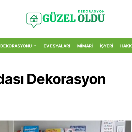
 DEKORASYONU
EV EŞYALARI
MIMARI
İŞYERI
HAKK
dası Dekorasyon