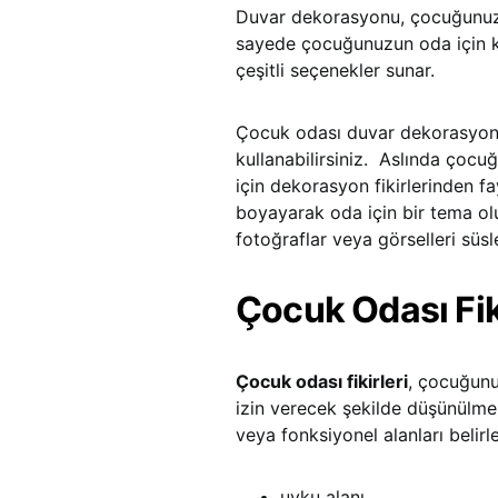
Duvar dekorasyonu, çocuğunuzun
sayede çocuğunuzun oda için kul
çeşitli seçenekler sunar.
Çocuk odası duvar dekorasyonu i
kullanabilirsiniz. Aslında çocu
için dekorasyon fikirlerinden fa
boyayarak oda için bir tema olu
fotoğraflar veya görselleri süsle
Çocuk Odası Fiki
Çocuk odası fikirleri
, çocuğunu
izin verecek şekilde düşünülme
veya fonksiyonel alanları belirl
uyku alanı,