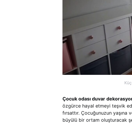
Küç
Çocuk odası duvar dekorasyon 
özgürce hayal etmeyi teşvik ed
fırsattır. Çocuğunuzun yaşına 
büyülü bir ortam oluşturacak ş