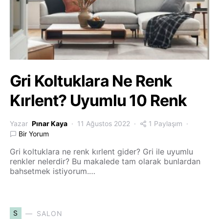
Gri Koltuklara Ne Renk
Kırlent? Uyumlu 10 Renk
Yazar
Pınar Kaya
11 Ağustos 2022
1 Paylaşım
Bir Yorum
Gri koltuklara ne renk kırlent gider? Gri ile uyumlu
renkler nelerdir? Bu makalede tam olarak bunlardan
bahsetmek istiyorum.…
S
SALON