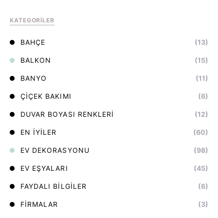
KATEGORILER
BAHÇE
(13)
BALKON
(15)
BANYO
(11)
ÇIÇEK BAKIMI
(6)
DUVAR BOYASI RENKLERI
(12)
EN İYILER
(60)
EV DEKORASYONU
(98)
EV EŞYALARI
(45)
FAYDALI BILGILER
(6)
FIRMALAR
(3)