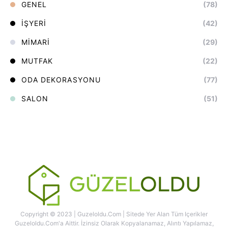
GENEL
(78)
İŞYERI
(42)
MIMARI
(29)
MUTFAK
(22)
ODA DEKORASYONU
(77)
SALON
(51)
Copyright © 2023 | Guzeloldu.com | Sitede Yer Alan Tüm Içerikler
Guzeloldu.com'a Aittir. İzinsiz Olarak Kopyalanamaz, Alıntı Yapılamaz,