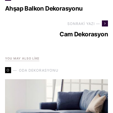
Ahşap Balkon Dekorasyonu
SONRAKI YAZI —
Cam Dekorasyon
YOU MAY ALSO LIKE
O
ODA DEKORASYONU