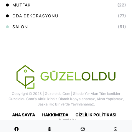
MUTFAK
(22)
ODA DEKORASYONU
(77)
SALON
(51)
Copyright © 2023 | Guzeloldu.com | Sitede Yer Alan Tüm Içerikler
Guzeloldu.com'a Aittir. İzinsiz Olarak Kopyalanamaz, Alıntı Yapılamaz,
Başka Hiç Bir Yerde Yayınlanamaz.
ANA SAYFA
HAKKIMIZDA
GIZLILIK POLITIKASI
İLETIŞIM