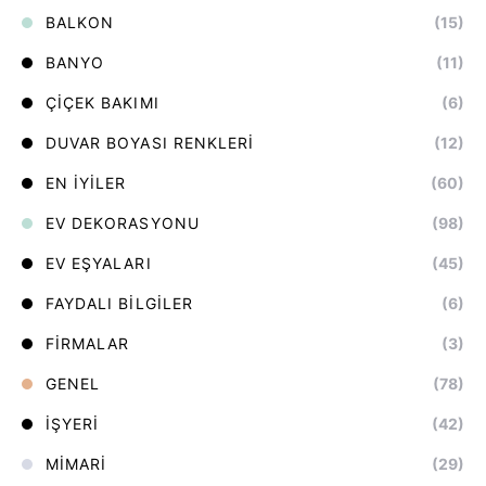
BALKON
(15)
BANYO
(11)
ÇIÇEK BAKIMI
(6)
DUVAR BOYASI RENKLERI
(12)
EN İYILER
(60)
EV DEKORASYONU
(98)
EV EŞYALARI
(45)
FAYDALI BILGILER
(6)
FIRMALAR
(3)
GENEL
(78)
İŞYERI
(42)
MIMARI
(29)