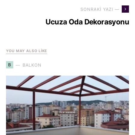
SONRAKI YAZI —
Ucuza Oda Dekorasyonu
YOU MAY ALSO LIKE
B
BALKON