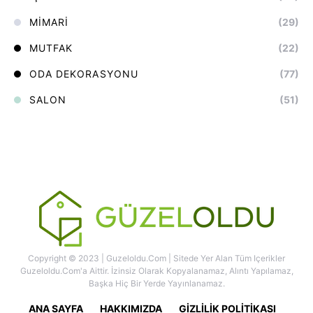
MIMARI
(29)
MUTFAK
(22)
ODA DEKORASYONU
(77)
SALON
(51)
Copyright © 2023 | Guzeloldu.com | Sitede Yer Alan Tüm Içerikler
Guzeloldu.com'a Aittir. İzinsiz Olarak Kopyalanamaz, Alıntı Yapılamaz,
Başka Hiç Bir Yerde Yayınlanamaz.
ANA SAYFA
HAKKIMIZDA
GIZLILIK POLITIKASI