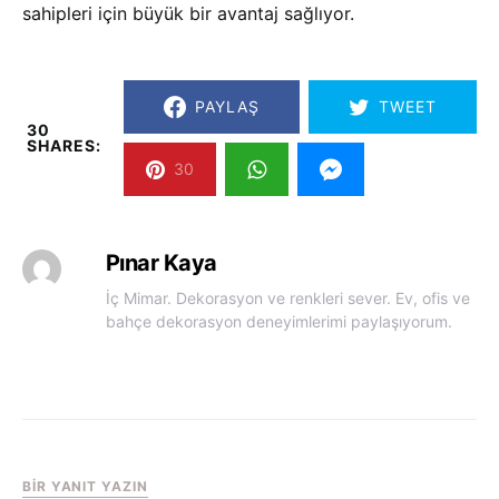
sahipleri için büyük bir avantaj sağlıyor.
PAYLAŞ
TWEET
30
SHARES:
30
Pınar Kaya
İç Mimar. Dekorasyon ve renkleri sever. Ev, ofis ve
bahçe dekorasyon deneyimlerimi paylaşıyorum.
BIR YANIT YAZIN