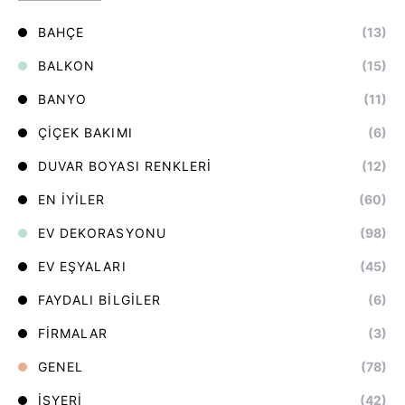
BAHÇE
(13)
BALKON
(15)
BANYO
(11)
ÇIÇEK BAKIMI
(6)
DUVAR BOYASI RENKLERI
(12)
EN İYILER
(60)
EV DEKORASYONU
(98)
EV EŞYALARI
(45)
FAYDALI BILGILER
(6)
FIRMALAR
(3)
GENEL
(78)
İŞYERI
(42)