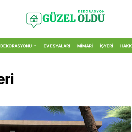
 DEKORASYONU
EV EŞYALARI
MIMARI
İŞYERI
HAKK
eri