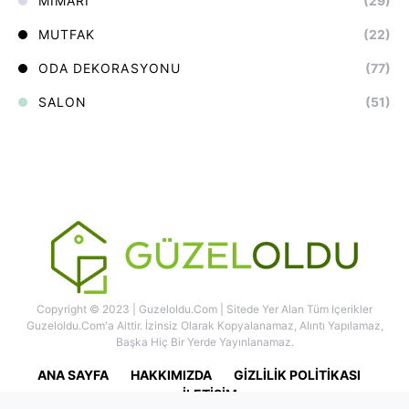
MIMARI
(29)
MUTFAK
(22)
ODA DEKORASYONU
(77)
SALON
(51)
Copyright © 2023 | Guzeloldu.com | Sitede Yer Alan Tüm Içerikler
Guzeloldu.com'a Aittir. İzinsiz Olarak Kopyalanamaz, Alıntı Yapılamaz,
Başka Hiç Bir Yerde Yayınlanamaz.
ANA SAYFA
HAKKIMIZDA
GIZLILIK POLITIKASI
İLETIŞIM