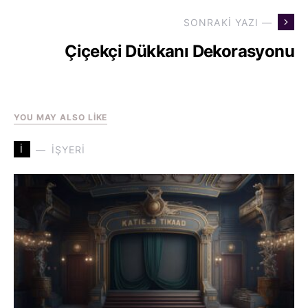
SONRAKI YAZI —
Çiçekçi Dükkanı Dekorasyonu
YOU MAY ALSO LIKE
İ
İŞYERI