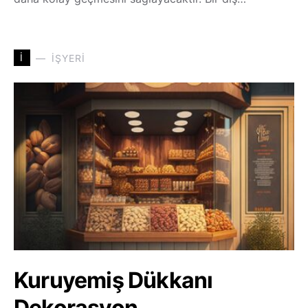
İ
İŞYERI
Kuruyemiş Dükkanı
Dekorasyon