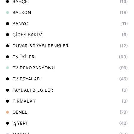
BAHÇE
(13)
BALKON
(15)
BANYO
(11)
ÇIÇEK BAKIMI
(6)
DUVAR BOYASI RENKLERI
(12)
EN İYILER
(60)
EV DEKORASYONU
(98)
EV EŞYALARI
(45)
FAYDALI BILGILER
(6)
FIRMALAR
(3)
GENEL
(78)
İŞYERI
(42)