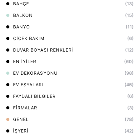
BAHÇE
(13)
BALKON
(15)
BANYO
(11)
ÇIÇEK BAKIMI
(6)
DUVAR BOYASI RENKLERI
(12)
EN İYILER
(60)
EV DEKORASYONU
(98)
EV EŞYALARI
(45)
FAYDALI BILGILER
(6)
FIRMALAR
(3)
GENEL
(78)
İŞYERI
(42)