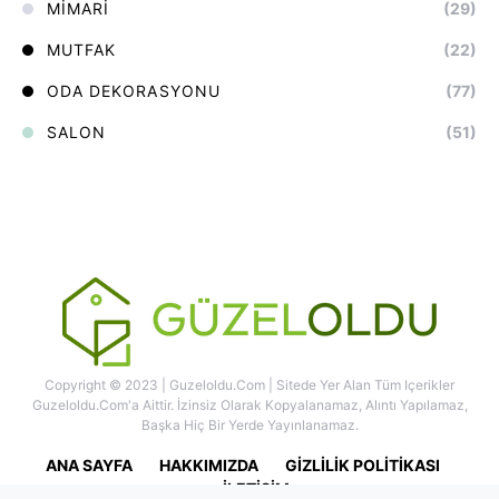
MIMARI
(29)
MUTFAK
(22)
ODA DEKORASYONU
(77)
SALON
(51)
Copyright © 2023 | Guzeloldu.com | Sitede Yer Alan Tüm Içerikler
Guzeloldu.com'a Aittir. İzinsiz Olarak Kopyalanamaz, Alıntı Yapılamaz,
Başka Hiç Bir Yerde Yayınlanamaz.
ANA SAYFA
HAKKIMIZDA
GIZLILIK POLITIKASI
İLETIŞIM