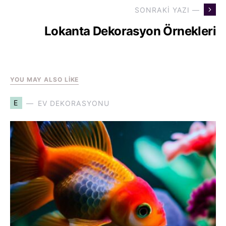
SONRAKI YAZI —
Lokanta Dekorasyon Örnekleri
YOU MAY ALSO LIKE
E
EV DEKORASYONU