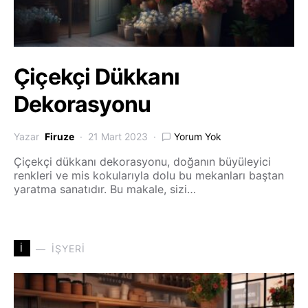
Çiçekçi Dükkanı
Dekorasyonu
Yazar
Firuze
21 Mart 2023
Yorum Yok
Çiçekçi dükkanı dekorasyonu, doğanın büyüleyici
renkleri ve mis kokularıyla dolu bu mekanları baştan
yaratma sanatıdır. Bu makale, sizi…
İ
İŞYERI