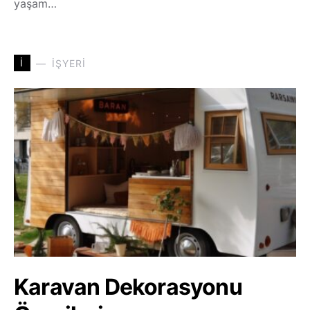
yaşam…
İ
İŞYERI
Karavan Dekorasyonu