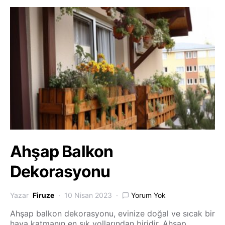
Ahşap Balkon
Dekorasyonu
Yazar
Firuze
10 Nisan 2023
Yorum Yok
Ahşap balkon dekorasyonu, evinize doğal ve sıcak bir
hava katmanın en şık yollarından biridir. Ahşap,