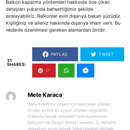
Balkon kapatma yöntemleri hakkında öne çıkan
detayları yukarıda bahsettiğimiz şekilde
sıralayabiliriz. Balkonlar evin dışarıya bakan yüzüdür.
Kişiliğiniz ve aileniz hakkında dışarıya ilham verir. Bu
nedenle özenilmesi gereken alanlardan biridir.
PAYLAŞ
TWEET
31
SHARES:
31
Mete Karaca
Daha keyifli bir yaşam için teknolojik ürünler
inceler, evime en uygun ürünleri uygularım.
Odamda birçok dekoratif ürün bulunurken
bahçemi de dizayn etmeyi severim. İç mimarlık
okuyorum ve en büyük hobim bisiklet sürmek.