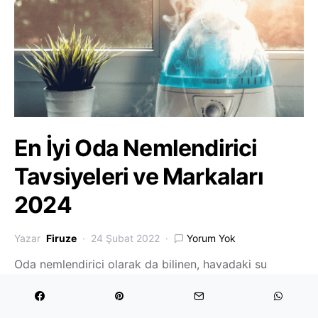
En İyi Oda Nemlendirici
Tavsiyeleri ve Markaları
2024
Yazar
Firuze
24 Şubat 2022
Yorum Yok
Oda nemlendirici olarak da bilinen, havadaki su
miktarını arttıran ve düzenleyen hava nemlendirici
cihazlar nem sorunu yaşadığımız mekânlarda…