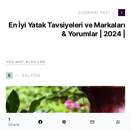
SONRAKI YAZI —
En İyi Yatak Tavsiyeleri ve Markaları
& Yorumlar | 2024 |
YOU MAY ALSO LIKE
B
BALKON
1
1
Share