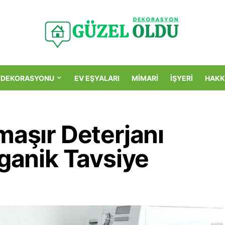
 DEKORASYONU
EV EŞYALARI
MIMARI
İŞYERI
HAKK
maşır Deterjanı
rganik Tavsiye