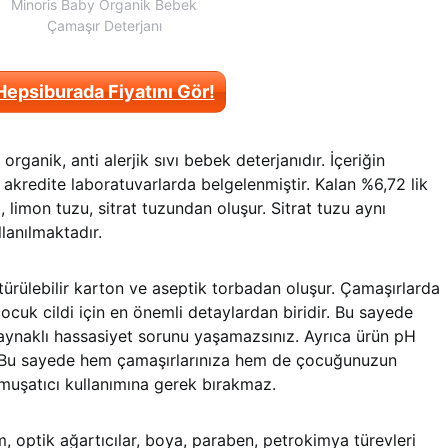
Minoris Baby Organik Bebek
Çamaşır Deterjanı
Hepsiburada Fiyatını Gör!
 organik, anti alerjik sıvı bebek deterjanıdır. İçeriğin
ı akredite laboratuvarlarda belgelenmiştir. Kalan %6,72 lik
, limon tuzu, sitrat tuzundan oluşur. Sitrat tuzu aynı
lanılmaktadır.
ürülebilir karton ve aseptik torbadan oluşur. Çamaşırlarda
ocuk cildi için en önemli detaylardan biridir. Bu sayede
kaynaklı hassasiyet sorunu yaşamazsınız. Ayrıca ürün pH
r. Bu sayede hem çamaşırlarınıza hem de çocuğunuzun
umuşatıcı kullanımına gerek bırakmaz.
üm, optik ağartıcılar, boya, paraben, petrokimya türevleri