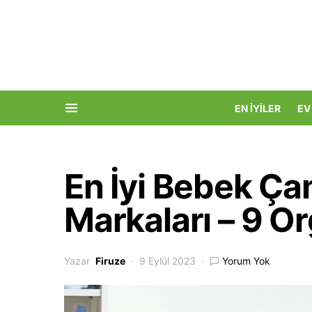
EN İYILER
EV
En İyi Bebek Ça
Markaları – 9 O
Yazar
Firuze
9 Eylül 2023
Yorum Yok