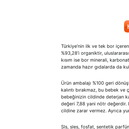
Türkiye’nin ilk ve tek bor içeren
%93,28’i organiktir, uluslararas
kısım ise bor minerali, karbonat
zamanda hazır gıdalarda da kul
Ürün ambalajı %100 geri dönüşt
kalıntı bırakmaz, bu bebek ve ç
bebeğinizin cildinde deterjan 
değeri 7,88 yani nötr değerdi
cildine zarar vermez. Ayrıca y
Sls, sles, fosfat, sentetik parf