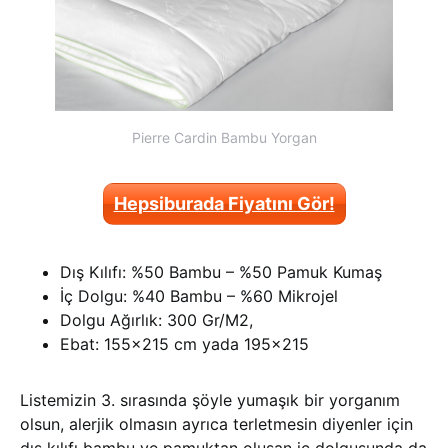
Pierre Cardin Bambu Yorgan
Hepsiburada Fiyatını Gör!
Dış Kılıfı: %50 Bambu – %50 Pamuk Kumaş
İç Dolgu: %40 Bambu – %60 Mikrojel
Dolgu Ağırlık: 300 Gr/M2,
Ebat: 155×215 cm yada 195×215
Listemizin 3. sırasında şöyle yumaşık bir yorganım
olsun, alerjik olmasın ayrıca terletmesin diyenler için