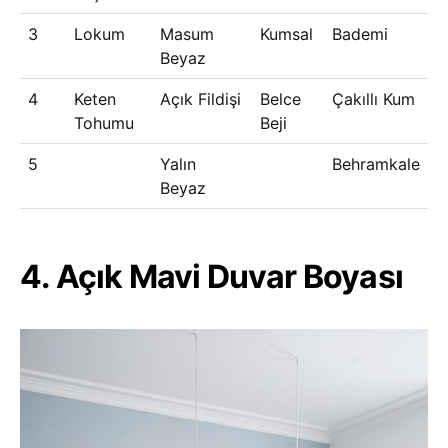
3
Lokum
Masum
Kumsal
Bademi
Beyaz
4
Keten
Açık Fildişi
Belce
Çakıllı Kum
Tohumu
Beji
5
Yalın
Behramkale
Beyaz
4. Açık Mavi Duvar Boyası