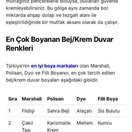
mutfağınız pencerelerle doluysa, duvarları güvenle
kremleyebilirsiniz. Bu gölge aynı zamanda bol
miktarda ahşap dolap ve tezgah alanı ile
eşleştirildiğinde bir mutfak aksanı olarak da çalışır.
En Çok Boyanan Bej/Krem Duvar
Renkleri
Türkiye’nin
en iyi boya markaları
olan Marshall,
Polisan, Dyo ve Filli Boyanın, en çok tercih edilen
bej/krem duvar boyaları aşağıdaki gibidir.
Sıra
Marshall
Polisan
Dyo
Filli Boya
1
Fildişi
Sahra Beji
Alaçatı
Sis Bulutu
2
Çakıl
Karizmatik
Meltem
Kumru
Taşı
Krem