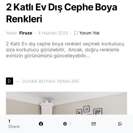
2 Katlı Ev Dış Cephe Boya
Renkleri
Yazar
Firuze
4 Haziran 2023
Yorum Yok
2 Katlı Ev dış cephe boya renkleri seçmek korkutucu
size korkutucu görünebilir, Ancak, doğru renklerle
evinizin görünümünü güncelleyebilir…
D
DUVAR BOYASI RENKLERI
1
1
Share