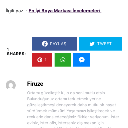
İlgili yazı :
En İyi Boya Markası İncelemeleri
PAYLAŞ
TWEET
1
SHARES:
1
Firuze
Ortamı güzelleştir ki, o da seni mutlu etsin.
Bulunduğunuz ortamı terk etmek yerine
güzelleştirmeyi deneyerek daha mutlu bir hayat
sürdürmek mümkün! Yaşamınızı iyileştirecek ve
renklerle dans edeceğimiz fikirler veriyorum. İster
eviniz, ister ofis, isterseniz dış mekan için