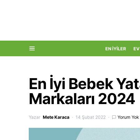
EN İYILER
EV
En İyi Bebek Yat
Markaları 2024
Yazar
Mete Karaca
14 Şubat 2022
Yorum Yok