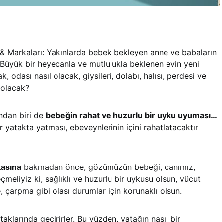
i & Markaları: Yakınlarda bebek bekleyen anne ve babaların
. Büyük bir heyecanla ve mutlulukla beklenen evin yeni
k, odası nasıl olacak, giysileri, dolabı, halısı, perdesi ve
l olacak?
ından biri de
bebeğin rahat ve huzurlu bir uyku uyuması…
ir yatakta yatması, ebeveynlerinin içini rahatlatacaktır
kasına
bakmadan önce, gözümüzün bebeği, canımız,
çmeliyiz ki, sağlıklı ve huzurlu bir uykusu olsun, vücut
 çarpma gibi olası durumlar için korunaklı olsun.
aklarında geçirirler. Bu yüzden, yatağın nasıl bir