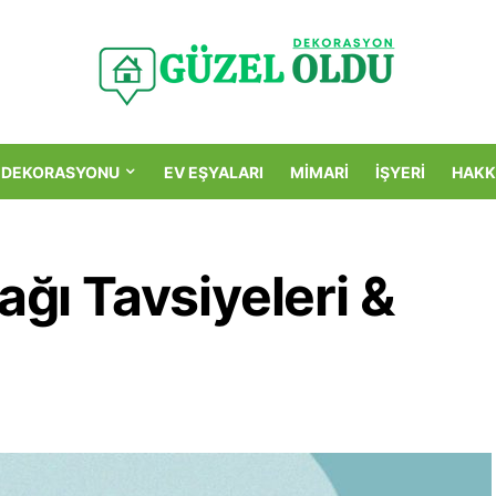
 DEKORASYONU
EV EŞYALARI
MIMARI
İŞYERI
HAKK
ağı Tavsiyeleri &