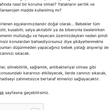
fında nasıl bir koruma olmalı? Yatakların sertlik ve
 Kanserojen madde kullanılmış mı?
kirlenen eşyalarımızdandır doğal olarak… Bebekler tüm
lir, kusabilir, salya akıtabilir ya da biberonla beslenirken
lemenin mutluluğu ve heyecanı üzerinizdeyken neden şimdi
vimsiz konulardan bahsediyorsunuz diye şikâyetlenmekte
a bunları düşünmeden yapacağınız bebek yatağı alışverişi de
canınızı sıkacak.
ler, silinebilirlik, sağlamlık, antibakteriyal olması gibi
onusundaki kararınızı etkileyecek, ilerde canınızı sıkacak,
 hadiseyi zahmetsizce bertaraf etmenizi sağlayacaktır.
tak
sayfasına geçebilirsiniz.