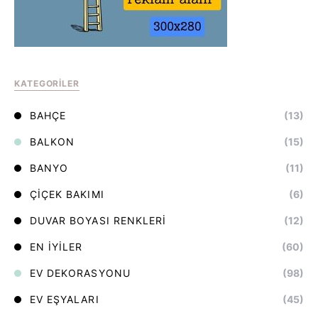
KATEGORILER
BAHÇE
(13)
BALKON
(15)
BANYO
(11)
ÇIÇEK BAKIMI
(6)
DUVAR BOYASI RENKLERI
(12)
EN İYILER
(60)
EV DEKORASYONU
(98)
EV EŞYALARI
(45)