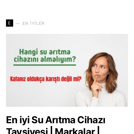
E
EN İYILER
En iyi Su Arıtma Cihazı
Tavsiyesi | Markalar |