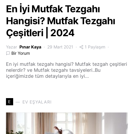
En İyi Mutfak Tezgahı
Hangisi? Mutfak Tezgahı
Çeşitleri | 2024
Yazar
Pınar Kaya
29 Mart 2021
1 Paylaşım
Bir Yorum
En iyi mutfak tezgahı hangisi? Mutfak tezgah çeşitleri
nelerdir? ve Mutfak tezgahı tavsiyeleri..Bu
içeriğimizde tüm detaylarıyla en iyi…
E
EV EŞYALARI