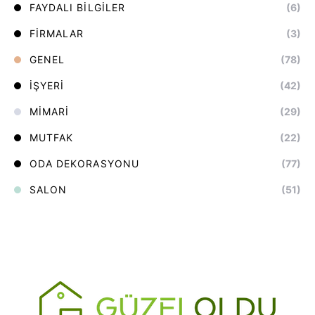
FAYDALI BILGILER
(6)
FIRMALAR
(3)
GENEL
(78)
İŞYERI
(42)
MIMARI
(29)
MUTFAK
(22)
ODA DEKORASYONU
(77)
SALON
(51)